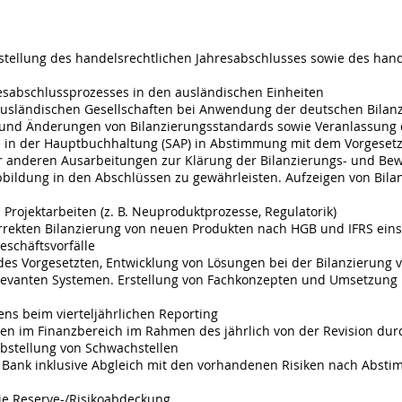
Erstellung des handelsrechtlichen Jahresabschlusses sowie des han
esabschlussprozesses in den ausländischen Einheiten
usländischen Gesellschaften bei Anwendung der deutschen Bilanz
und Änderungen von Bilanzierungsstandards sowie Veranlassung
in der Hauptbuchhaltung (SAP) in Abstimmung mit dem Vorgesetz
r anderen Ausarbeitungen zur Klärung der Bilanzierungs- und B
 Abbildung in den Abschlüssen zu gewährleisten. Aufzeigen von Bila
Projektarbeiten (z. B. Neuproduktprozesse, Regulatorik)
rrekten Bilanzierung von neuen Produkten nach HGB und IFRS einsc
eschäftsvorfälle
des Vorgesetzten, Entwicklung von Lösungen bei der Bilanzierung 
levanten Systemen. Erstellung von Fachkonzepten und Umsetzung 
s beim vierteljährlichen Reporting
len im Finanzbereich im Rahmen des jährlich von der Revision du
Abstellung von Schwachstellen
r Bank inklusive Abgleich mit den vorhandenen Risiken nach Abs
ie Reserve-/Risikoabdeckung