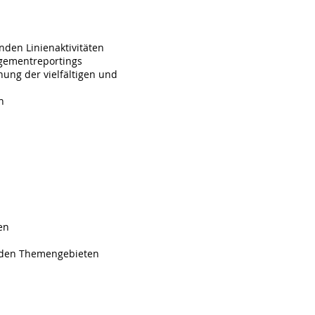
nden Linienaktivitäten
gementreportings
nung der vielfältigen und
n
en
n den Themengebieten