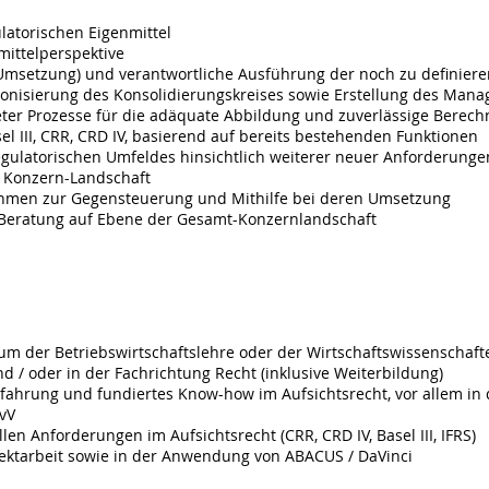
atorischen Eigenmittel
mittelperspektive
Umsetzung) und verantwortliche Ausführung der noch zu definiere
isierung des Konsolidierungskreises sowie Erstellung des Mana
eter Prozesse für die adäquate Abbildung und zuverlässige Berech
 III, CRR, CRD IV, basierend auf bereits bestehenden Funktionen
egulatorischen Umfeldes hinsichtlich weiterer neuer Anforderunge
 Konzern-Landschaft
ahmen zur Gegensteuerung und Mithilfe bei deren Umsetzung
e Beratung auf Ebene der Gesamt-Konzernlandschaft
um der Betriebswirtschaftslehre oder der Wirtschaftswissenschaft
/ oder in der Fachrichtung Recht (inklusive Weiterbildung)
rfahrung und fundiertes Know-how im Aufsichtsrecht, vor allem i
lvV
len Anforderungen im Aufsichtsrecht (CRR, CRD IV, Basel III, IFRS)
jektarbeit sowie in der Anwendung von ABACUS / DaVinci