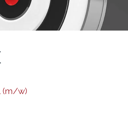
E
l (m/w)