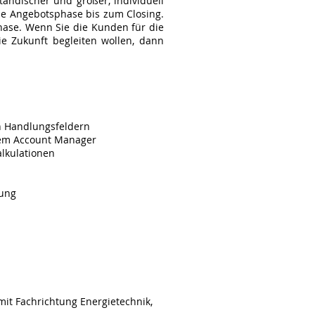
ändischer und großer, individuell
ie Angebotsphase bis zum Closing.
phase. Wenn Sie die Kunden für die
e Zukunft begleiten wollen, dann
n Handlungsfeldern
dem Account Manager
alkulationen
lung
mit Fachrichtung Energietechnik,