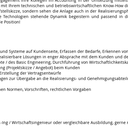
gagement ihre Kollegen im Accounting in der Umsetzung mittelst
n mit Ihrem technischen und betriebswirtschaftlichen Know-How d
ufstellskizze, sondern sehen die Anlage auch in der Realisierungs
 Technologien stehende Dynamik begeistern und passend in di
e Position!
 und Systeme auf Kundenseite, Erfassen der Bedarfe, Erkennen vo
realisierbare Lösungen in enger Absprache mit dem Kunden und 
te / des Basic Engineering, Durchführung von Wirtschaftlichkeitsk
ung (Projektskizze / Angebot) beim Kunden
rstellung der Vertragsentwürfe
lagen zur Übergabe an die Realisierungs- und Genehmigungsabtei
gs
chen Normen, Vorschriften, rechtlichen Vorgaben
-Ing / Wirtschaftsingenieur oder vergleichbare Ausbildung, gerne 