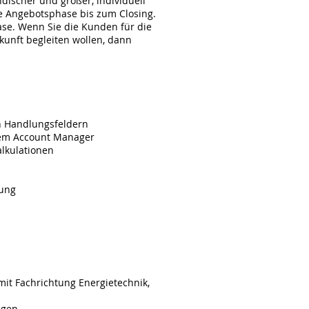
discher und großer, individuell
e Angebotsphase bis zum Closing.
hase. Wenn Sie die Kunden für die
unft begleiten wollen, dann
n Handlungsfeldern
dem Account Manager
alkulationen
lung
mit Fachrichtung Energietechnik,
ngen