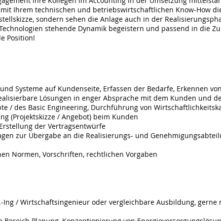
agement ihre Kollegen im Accounting in der Umsetzung mittelstän
n mit Ihrem technischen und betriebswirtschaftlichen Know-How di
fstellskizze, sondern sehen die Anlage auch in der Realisierungsp
Technologien stehende Dynamik begeistern und passend in die Zuk
e Position!
 und Systeme auf Kundenseite, Erfassen der Bedarfe, Erkennen vo
realisierbare Lösungen in enger Absprache mit dem Kunden und 
te / des Basic Engineering, Durchführung von Wirtschaftlichkeitsk
ung (Projektskizze / Angebot) beim Kunden
rstellung der Vertragsentwürfe
lagen zur Übergabe an die Realisierungs- und Genehmigungsabtei
gs
chen Normen, Vorschriften, rechtlichen Vorgaben
-Ing / Wirtschaftsingenieur oder vergleichbare Ausbildung, gerne 
m Bereich Planung, Konzeptionierung von Energieversorgungslösu